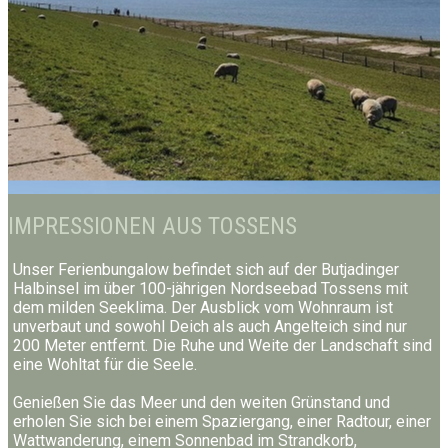
IMPRESSIONEN AUS TOSSENS
Unser Ferienbungalow befindet sich auf der Butjadinger
Halbinsel im über 100-jährigen Nordseebad Tossens mit
dem milden Seeklima. Der Ausblick vom Wohnraum ist
unverbaut und sowohl Deich als auch Angelteich sind nur
200 Meter entfernt. Die Ruhe und Weite der Landschaft sind
eine Wohltat für die Seele.
Genießen Sie das Meer und den weiten Grünstand und
erholen Sie sich bei einem Spaziergang, einer Radtour, einer
Wattwanderung, einem Sonnenbad im Strandkorb,